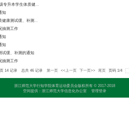
级专升本学生体质健...
通知
健康测试缓、补测...
况抽测工作
通知
通知
测试缓、补测的通知
况抽测工作
每页
14
记录
总共
46
记录
第一页
<<上一页
下一页>>
尾页
页码
1
/
4
浙江师范大学行知学院体育运动委员会版权所有 © 2017-2018
空间提供：浙江师范大学信息化办公室
管理登录