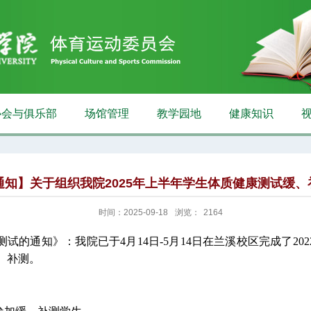
协会与俱乐部
场馆管理
教学园地
健康知识
通知】关于组织我院2025年上半年学生体质健康测试缓、
时间：2025-09-18
浏览：
2164
测试的通知》：
我院已
于
4
月14
日
-
5
月14
日
在兰溪校区完成了
20
、补测。