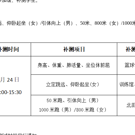
需参加缓、补测学生。
远、仰卧起坐（女）
/
引体向上（男）、
50
米、
800
米（女）
/1000