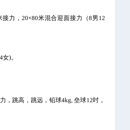
00米接力，20×80米混合迎面接力（8男12
4女)
。
0米接力，跳高，跳远，铅球4kg,
垒球
12吋，