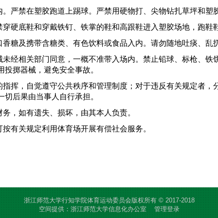
。严禁在塑胶跑道上踢球。严禁用硬物打、尖物钻扎草坪和塑
穿硬底鞋和穿戴铁钉、铁掌的鞋和高跟鞋进入塑胶场地，跑鞋
香糖及携带含糖类、有色饮料或食品入内。请勿随地吐痰、乱
未经相关部门同意，一概不准带入场内。禁止铅球、标枪、铁
用投掷器械，避免安全事故。
指挥，自觉遵守公共秩序和管理制度；对于违反有关规定者，
一切后果由当事人自行承担。
财务，如有遗失、损坏，由其本人负责。
可按有关规定利用体育场开展有偿社会服务。
。
浙江师范大学行知学院体育运动委员会版权所有 © 2017-2018
空间提供：浙江师范大学信息化办公室
管理登录