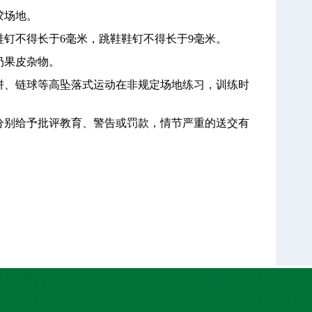
胶场地。
鞋钉不得长于
6
毫米，跳鞋鞋钉不得长于
9
毫米。
扔果皮杂物。
饼、链球等高坠落式运动在非规定场地练习，训练时
分别给予批评教育、警告或罚款，情节严重的送交有